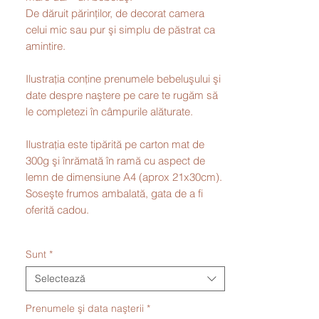
De dăruit părinţilor, de decorat camera
celui mic sau pur şi simplu de păstrat ca
amintire.
Ilustraţia conţine prenumele bebeluşului şi
date despre naştere pe care te rugăm să
le completezi în câmpurile alăturate.
Ilustraţia este tipărită pe carton mat de
300g şi înrămată în ramă cu aspect de
lemn de dimensiune A4 (aprox 21x30cm).
Soseşte frumos ambalată, gata de a fi
oferită cadou.
Sunt
*
Selectează
Prenumele şi data naşterii
*