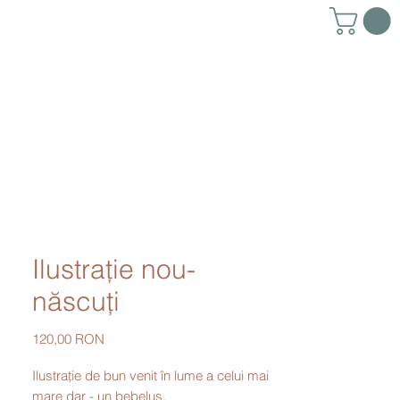
Ilustraţie nou-
născuţi
Preț
120,00 RON
Ilustraţie de bun venit în lume a celui mai
mare dar - un bebeluş.