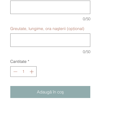
0/50
Greutate, lungime, ora naşterii (opțional)
0/50
Cantitate
*
Adaugă în coş