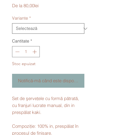
Preț
De la
80,00lei
redus
Variante
*
Cantitate
*
Stoc epuizat
Notifică-mă când este disponibil
Set de şerveţele cu formă pătrată,
cu franjuri lucrate manual, din in
prespălat kaki.
Compoziţie: 100% in, prespălat în
procesul de finisare.