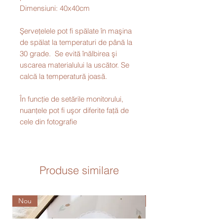
Dimensiuni: 40x40cm
Şerveţelele pot fi spălate în maşina
de spălat la temperaturi de până la
30 grade. Se evită înălbirea şi
uscarea materialului la uscător. Se
calcă la temperatură joasă.
În funcţie de setările monitorului,
nuanţele pot fi uşor diferite faţă de
cele din fotografie
Produse similare
Nou
Nou